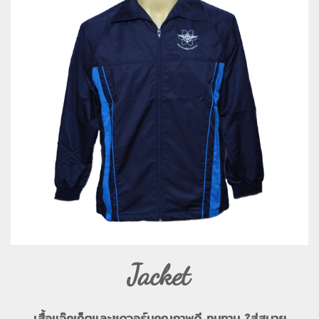
Jacket
เสื้อแจ๊คเก็ตและชุดวอร์มคุณภาพดี ทนทาน ใส่สบาย