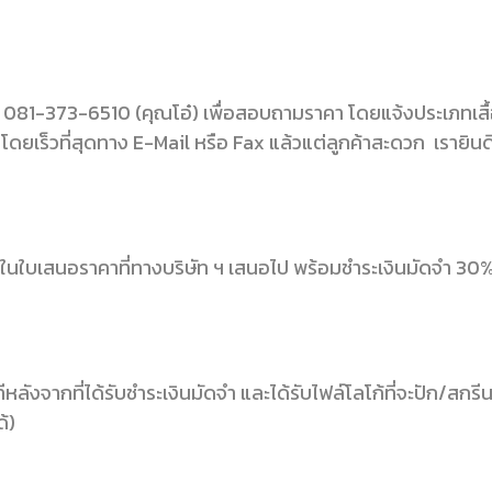
81-373-6510 (คุณโอ๋) เพื่อสอบถามราคา โดยแจ้งประเภทเสื้อ, จำ
ยเร็วที่สุดทาง E-Mail หรือ Fax แล้วแต่ลูกค้าสะดวก เรายินดีไป
ามในใบเสนอราคาที่ทางบริษัท ฯ เสนอไป พร้อมชำระเงินมัดจำ 
ีหลังจากที่ได้รับชำระเงินมัดจำ และได้รับไฟล์โลโก้ที่จะปัก/สกรี
้)