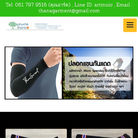
Tel.
061 797 9516
(คุณอาร์ต) , Line ID:
artmuic
, Email :
thanagarment@gmail.com