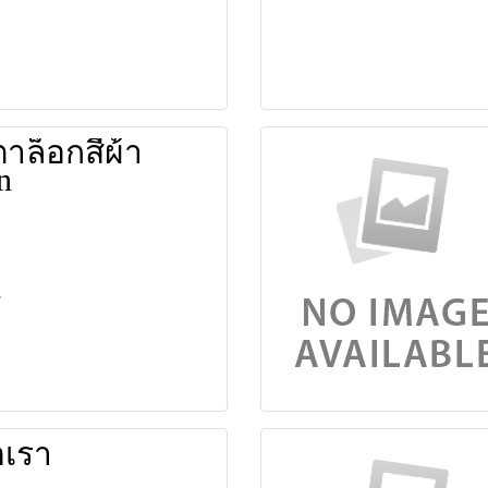
าล็อกสีผ้า
n
อเรา