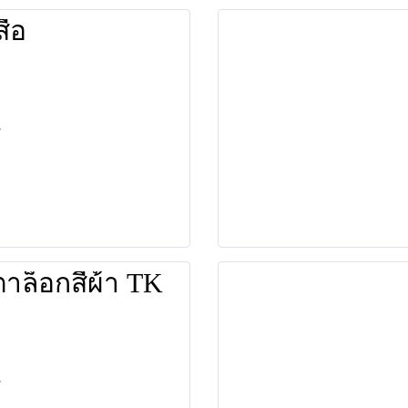
ื้อ
าล็อกสีผ้า TK