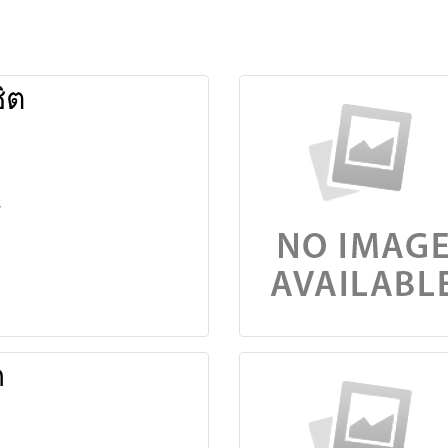
ิ้ต
ก